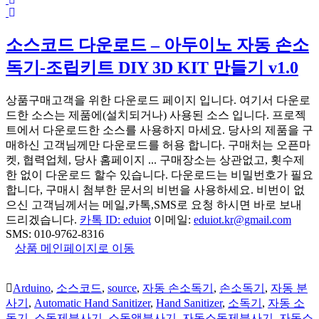
소스코드 다운로드 – 아두이노 자동 손소
독기-조립키트 DIY 3D KIT 만들기 v1.0
상품구매고객을 위한 다운로드 페이지 입니다. 여기서 다운로
드한 소스는 제품에(설치되거나) 사용된 소스 입니다. 프로젝
트에서 다운로드한 소스를 사용하지 마세요. 당사의 제품을 구
매하신 고객님께만 다운로드를 허용 합니다. 구매처는 오픈마
켓, 협력업체, 당사 홈페이지 ... 구매장소는 상관없고, 횟수제
한 없이 다운로드 할수 있습니다. 다운로드는 비밀번호가 필요
합니다, 구매시 첨부한 문서의 비번을 사용하세요. 비번이 없
으신 고객님께서는 메일,카톡,SMS로 요청 하시면 바로 보내
드리겠습니다.
카톡 ID: eduiot
이메일:
eduiot.kr@gmail.com
SMS: 010-9762-8316
상품 메인페이지로 이동
Arduino
,
소스코드
,
source
,
자동 손소독기
,
손소독기
,
자동 분
사기
,
Automatic Hand Sanitizer
,
Hand Sanitizer
,
소독기
,
자동 소
독기
,
소독제분사기
,
소독액분사기
,
자동소독제분사기
,
자동소