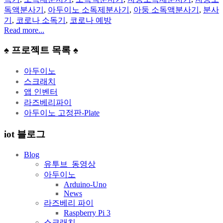
독액분사기
,
아두이노 소독제분사기
,
아둥 소독액분사기
,
분사
기
,
코로나 소독기
,
코로나 예방
Read more...
♠ 프로젝트 목록 ♠
아두이노
스크래치
앱 인벤터
라즈베리파이
아두이노 고정판-Plate
iot 블로그
Blog
유투브_동영상
아두이노
Arduino-Uno
News
라즈베리 파이
Raspberry Pi 3
스크래치