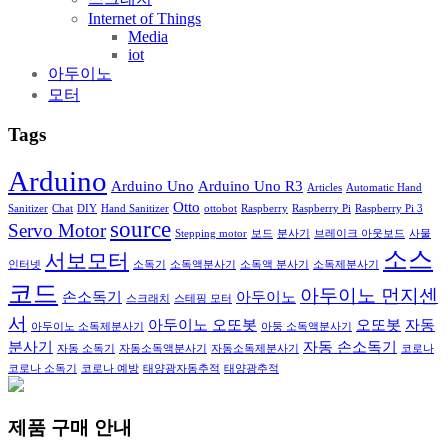
Internet of Things
Media
iot
아두이노
모터
Tags
Arduino
Arduino Uno
Arduino Uno R3
Articles
Automatic Hand
Otto
Sanitizer
Chat
DIY
Hand Sanitizer
ottobot
Raspberry
Raspberry Pi
Raspberry Pi 3
source
Servo Motor
Stepping motor
보드
분사기
브레이크 아웃보드
사물
소스
서보모터
인터넷
소독기
소독액분사기
소독액 분사기
소독제분사기
코드
아두이노 먼지센
손소독기
아두이노
스크래치
스테핑 모터
서
아두이노 오또봇
오또봇
자동
아두이노 소독제분사기
아둥 소독액분사기
분사기
자동 손소독기
자동 소독기
자동소독액분사기
자동소독제분사기
코로나
코로나 소독기
코로나 예방
태양광자동추적
태양광추적
제품 구매 안내