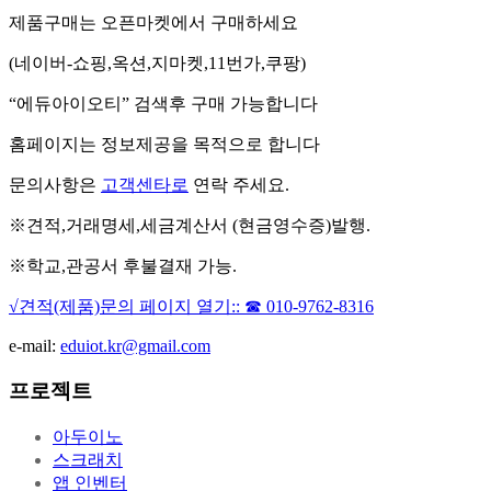
제품구매는 오픈마켓에서 구매하세요
(네이버-쇼핑,옥션,지마켓,11번가,쿠팡)
“에듀아이오티” 검색후 구매 가능합니다
홈페이지는 정보제공을 목적으로 합니다
문의사항은
고객센타로
연락 주세요.
※견적,거래명세,세금계산서 (현금영수증)발행.
※학교,관공서 후불결재 가능.
√견적(제품)문의 페이지 열기:: ☎ 010-9762-8316
e-mail:
eduiot.kr@gmail.com
프로젝트
아두이노
스크래치
앱 인벤터