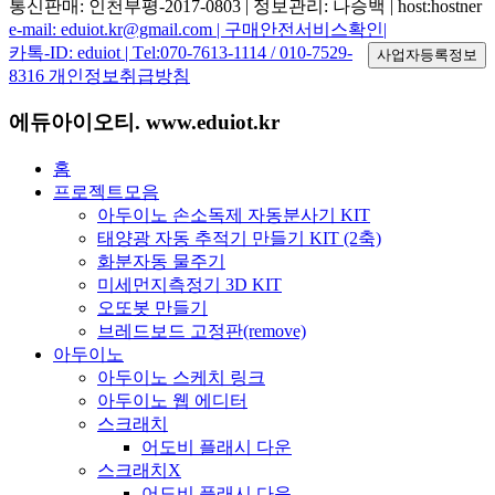
통신판매: 인천부평-2017-0803 | 정보관리: 나승백 | host:hostner
e-mail: eduiot.kr@gmail.com |
구매안전서비스확인|
카톡-ID: eduiot | Тel:070-7613-1114 / 010-7529-
8316
개인정보취급방침
에듀아이오티. www.eduiot.kr
홈
프로젝트모음
아두이노 손소독제 자동분사기 KIT
태양광 자동 추적기 만들기 KIT (2축)
화분자동 물주기
미세먼지측정기 3D KIT
오또봇 만들기
브레드보드 고정판(remove)
아두이노
아두이노 스케치 링크
아두이노 웹 에디터
스크래치
어도비 플래시 다운
스크래치X
어도비 플래시 다운