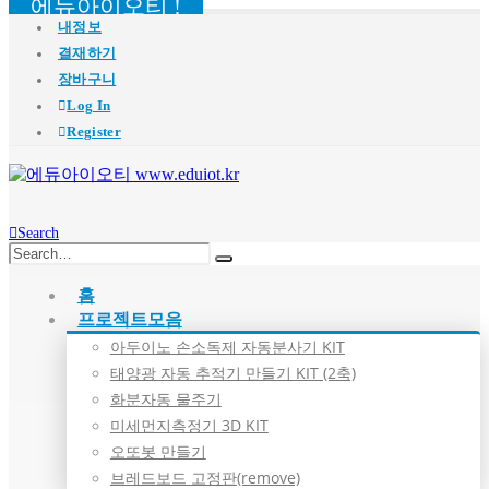
에듀아이오티 !
내정보
결재하기
장바구니
Log In
Register
Search
홈
프로젝트모음
아두이노 손소독제 자동분사기 KIT
태양광 자동 추적기 만들기 KIT (2축)
화분자동 물주기
미세먼지측정기 3D KIT
오또봇 만들기
브레드보드 고정판(remove)