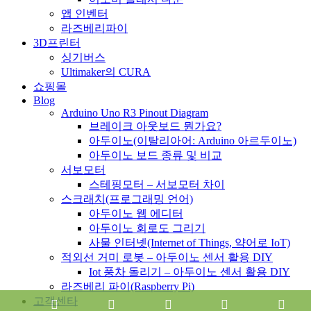
앱 인벤터
라즈베리파이
3D프린터
싱기버스
Ultimaker의 CURA
쇼핑몰
Blog
Arduino Uno R3 Pinout Diagram
브레이크 아웃보드 뭔가요?
아두이노(이탈리아어: Arduino 아르두이노)
아두이노 보드 종류 및 비교
서보모터
스테핑모터 – 서보모터 차이
스크래치(프로그래밍 언어)
아두이노 웹 에디터
아두이노 회로도 그리기
사물 인터넷(Internet of Things, 약어로 IoT)
적외선 거미 로봇 – 아두이노 센서 활용 DIY
Iot 풍차 돌리기 – 아두이노 센서 활용 DIY
라즈베리 파이(Raspberry Pi)
고객센타