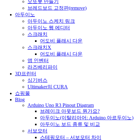
오또봇 만들기
브레드보드 고정판(remove)
아두이노
아두이노 스케치 링크
아두이노 웹 에디터
스크래치
어도비 플래시 다운
스크래치X
어도비 플래시 다운
앱 인벤터
라즈베리파이
3D프린터
싱기버스
Ultimaker의 CURA
쇼핑몰
Blog
Arduino Uno R3 Pinout Diagram
브레이크 아웃보드 뭔가요?
아두이노(이탈리아어: Arduino 아르두이노)
아두이노 보드 종류 및 비교
서보모터
스테핑모터 – 서보모터 차이