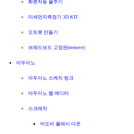
화분자동 물주기
미세먼지측정기 3D KIT
오또봇 만들기
브레드보드 고정판(remove)
아두이노
아두이노 스케치 링크
아두이노 웹 에디터
스크래치
어도비 플래시 다운