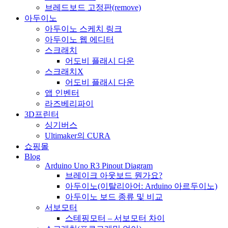
브레드보드 고정판(remove)
아두이노
아두이노 스케치 링크
아두이노 웹 에디터
스크래치
어도비 플래시 다운
스크래치X
어도비 플래시 다운
앱 인벤터
라즈베리파이
3D프린터
싱기버스
Ultimaker의 CURA
쇼핑몰
Blog
Arduino Uno R3 Pinout Diagram
브레이크 아웃보드 뭔가요?
아두이노(이탈리아어: Arduino 아르두이노)
아두이노 보드 종류 및 비교
서보모터
스테핑모터 – 서보모터 차이