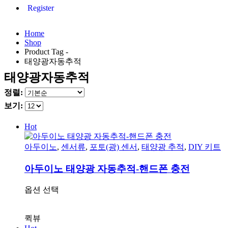
Register
Home
Shop
Product Tag -
태양광자동추적
태양광자동추적
정렬:
보기:
Hot
아두이노
,
센서류
,
포토(광) 센서
,
태양광 추적
,
DIY 키트
아두이노 태양광 자동추적-핸드폰 충전
여
옵션 선택
러
상
퀵뷰
품