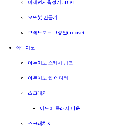
미세먼지측정기 3D KIT
오또봇 만들기
브레드보드 고정판(remove)
아두이노
아두이노 스케치 링크
아두이노 웹 에디터
스크래치
어도비 플래시 다운
스크래치X