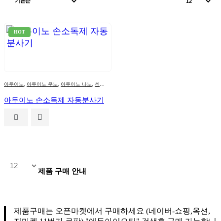
HOT
아두이노
,
아두이노 우노
,
아두이노 나노
,
센서류
,
포토(광) 센서
,
코로나손소독기(자동분사기)
,
DIY
아두이노 손소독제 자동분사기
제품 구매 안내
제품구매는 오픈마켓에서 구매하세요 (네이버-쇼핑,옥션,