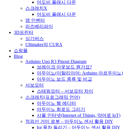
어도비 플래시 다운
스크래치X
어도비 플래시 다운
앱 인벤터
라즈베리파이
3D프린터
싱기버스
Ultimaker의 CURA
쇼핑몰
Blog
Arduino Uno R3 Pinout Diagram
브레이크 아웃보드 뭔가요?
아두이노(이탈리아어: Arduino 아르두이노)
아두이노 보드 종류 및 비교
서보모터
스테핑모터 – 서보모터 차이
스크래치(프로그래밍 언어)
아두이노 웹 에디터
아두이노 회로도 그리기
사물 인터넷(Internet of Things, 약어로 IoT)
적외선 거미 로봇 – 아두이노 센서 활용 DIY
Iot 풍차 돌리기 – 아두이노 센서 활용 DIY