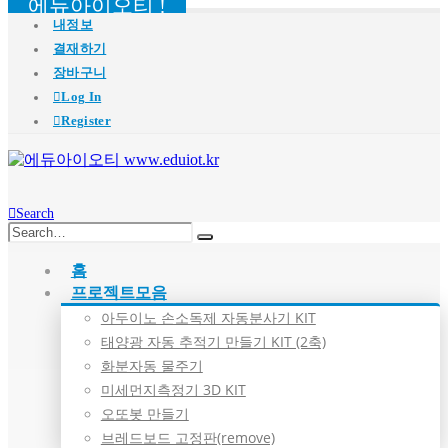
에듀아이오티 !
내정보
결재하기
장바구니
Log In
Register
Search
홈
프로젝트모음
아두이노 손소독제 자동분사기 KIT
태양광 자동 추적기 만들기 KIT (2축)
화분자동 물주기
미세먼지측정기 3D KIT
오또봇 만들기
브레드보드 고정판(remove)