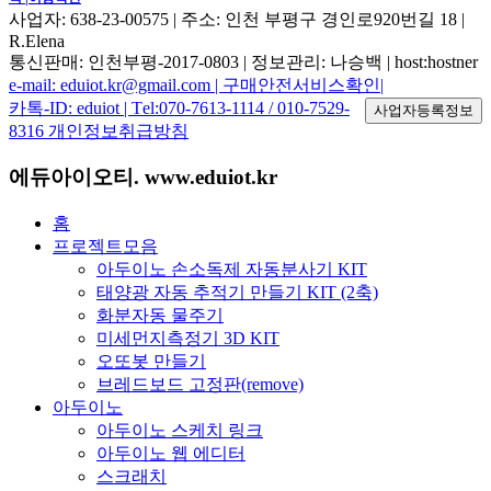
사업자: 638-23-00575 | 주소: 인천 부평구 경인로920번길 18 |
R.Elena
통신판매: 인천부평-2017-0803 | 정보관리: 나승백 | host:hostner
e-mail: eduiot.kr@gmail.com |
구매안전서비스확인|
카톡-ID: eduiot | Тel:070-7613-1114 / 010-7529-
8316
개인정보취급방침
에듀아이오티. www.eduiot.kr
홈
프로젝트모음
아두이노 손소독제 자동분사기 KIT
태양광 자동 추적기 만들기 KIT (2축)
화분자동 물주기
미세먼지측정기 3D KIT
오또봇 만들기
브레드보드 고정판(remove)
아두이노
아두이노 스케치 링크
아두이노 웹 에디터
스크래치