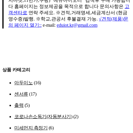
지마켓,11번가,쿠팡) "에듀아이오티" 검색후 구매 가능합니
다 홈페이지는 정보제공을 목적으로 합니다 문의사항은
고
객센타로
연락 주세요. ※견적,거래명세,세금계산서 (현금
영수증)발행. ※학교,관공서 후불결재 가능.
√견적(제품)문
의 페이지 열기::
e-mail:
eduiot.kr@gmail.com
상품 카테고리
아두이노
(16)
센서류
(17)
출력
(5)
코로나손소독기(자동분사기)
(2)
미세먼지 측정기
(6)