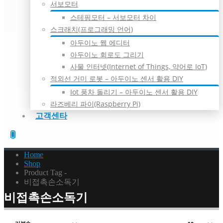
서보모터
스테핑모터 – 서보모터 차이
스크래치(프로그래밍 언어)
아두이노 웹 에디터
아두이노 회로도 그리기
사물 인터넷(Internet of Things, 약어로 IoT)
적외선 거미 로봇 – 아두이노 센서 활용 DIY
Iot 풍차 돌리기 – 아두이노 센서 활용 DIY
라즈베리 파이(Raspberry Pi)
고객센타
Home
Shop
Product Tag -
비접촉손소독기
비접촉손소독기